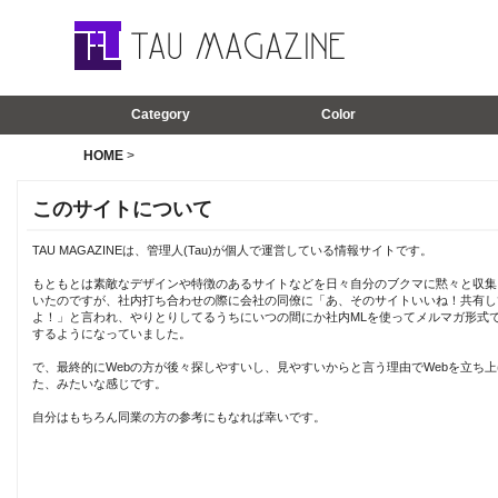
Category
Color
HOME
>
このサイトについて
TAU MAGAZINEは、管理人(Tau)が個人で運営している情報サイトです。
もともとは素敵なデザインや特徴のあるサイトなどを日々自分のブクマに黙々と収集
いたのですが、社内打ち合わせの際に会社の同僚に「あ、そのサイトいいね！共有し
よ！」と言われ、やりとりしてるうちにいつの間にか社内MLを使ってメルマガ形式
するようになっていました。
で、最終的にWebの方が後々探しやすいし、見やすいからと言う理由でWebを立ち上
た、みたいな感じです。
自分はもちろん同業の方の参考にもなれば幸いです。