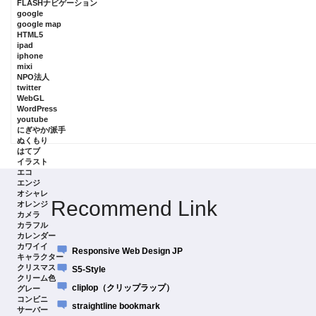
FLASHナビゲーション
google
google map
HTML5
ipad
iphone
mixi
NPO法人
twitter
WebGL
WordPress
youtube
にぎやか/派手
ぬくもり
はてブ
イラスト
エコ
エンジ
オシャレ
Recommend Link
オレンジ
カメラ
カラフル
カレンダー
カワイイ
Responsive Web Design JP
キャラクター
クリスマス
S5-Style
クリーム色
cliplop（クリップラップ）
グレー
コンビニ
straightline bookmark
サーバー