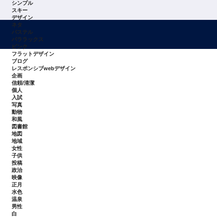
シンプル
スキー
デザイン
ネタ
パステル
パララックス
ピンク
フラットデザイン
ブログ
レスポンシブwebデザイン
企画
信頼/清潔
個人
入試
写真
動物
和風
図書館
地図
地域
女性
子供
投稿
政治
映像
正月
水色
温泉
男性
白