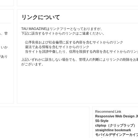
リンクについて
TAU MAGAZINEはリンクフリーとなっておりますが、
も、管
下記に該当するサイトからのリンクはご遠慮ください。
公序良俗および社会倫理に反する内容を含むサイトからのリンク
違法である情報を含むサイトからのリンク
、いか
当サイトを誹謗中傷したり、信用を毀損する内容を含むサイトからのリン
があり
上記いずれかに該当しない場合でも、管理人の判断によりリンクの削除をお
がございます。
Recommend Link
Responsive Web Design J
S5-Style
cliplop（クリップラップ）
straightline bookmark
モバイルデザインアーカイ