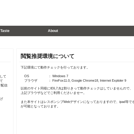
Taste
About
閲覧推奨環境について
下記環境にて動作チェックを行っております。
OS
： Windows 7
して
ブラウザ
： FireFox11.0, Google Chrome18, Internet Exploler 9
て
で配信
以前のサイト同様にIE6,7,8は割りきって動作チェックはしていませんので、
上記ブラウザなどでご利用くださいませー。
げ
また本サイトはレスポンシブWebデザインになっておりますので、ipad等で
が可能となっております。