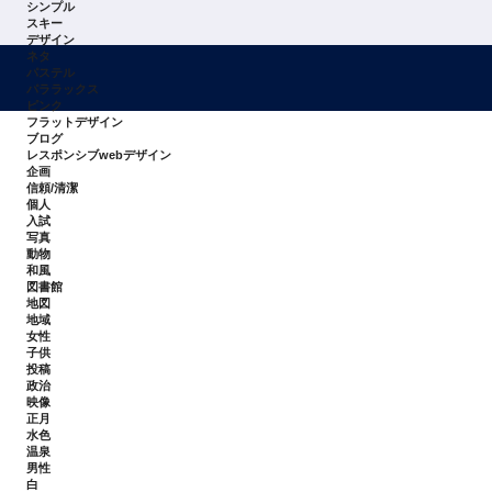
シンプル
スキー
デザイン
ネタ
パステル
パララックス
ピンク
フラットデザイン
ブログ
レスポンシブwebデザイン
企画
信頼/清潔
個人
入試
写真
動物
和風
図書館
地図
地域
女性
子供
投稿
政治
映像
正月
水色
温泉
男性
白