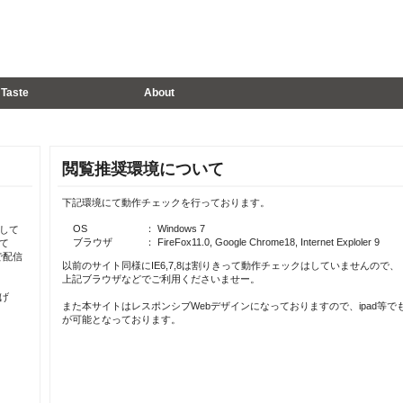
Taste
About
閲覧推奨環境について
下記環境にて動作チェックを行っております。
OS
： Windows 7
して
ブラウザ
： FireFox11.0, Google Chrome18, Internet Exploler 9
て
で配信
以前のサイト同様にIE6,7,8は割りきって動作チェックはしていませんので、
上記ブラウザなどでご利用くださいませー。
げ
また本サイトはレスポンシブWebデザインになっておりますので、ipad等で
が可能となっております。