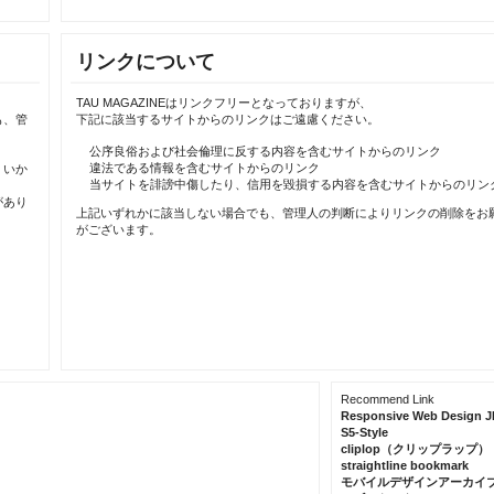
リンクについて
TAU MAGAZINEはリンクフリーとなっておりますが、
も、管
下記に該当するサイトからのリンクはご遠慮ください。
公序良俗および社会倫理に反する内容を含むサイトからのリンク
違法である情報を含むサイトからのリンク
、いか
当サイトを誹謗中傷したり、信用を毀損する内容を含むサイトからのリン
があり
上記いずれかに該当しない場合でも、管理人の判断によりリンクの削除をお
がございます。
Recommend Link
Responsive Web Design J
S5-Style
cliplop（クリップラップ）
straightline bookmark
モバイルデザインアーカイ