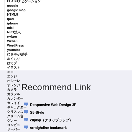
FLASHナビゲーション
google
google map
HTML5
ipad
iphone
mixi
NPO法人
twitter
WebGL
WordPress
youtube
にぎやか/派手
ぬくもり
はてブ
イラスト
エコ
エンジ
オシャレ
Recommend Link
オレンジ
カメラ
カラフル
カレンダー
カワイイ
Responsive Web Design JP
キャラクター
クリスマス
S5-Style
クリーム色
cliplop（クリップラップ）
グレー
コンビニ
straightline bookmark
サーバー