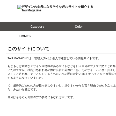
Category
Color
HOME
>
このサイトについて
TAU MAGAZINEは、管理人(Tau)が個人で運営している情報サイトです。
もともとは素敵なデザインや特徴のあるサイトなどを日々自分のブクマに黙々と収集
いたのですが、社内打ち合わせの際に会社の同僚に「あ、そのサイトいいね！共有し
よ！」と言われ、やりとりしてるうちにいつの間にか社内MLを使ってメルマガ形式
するようになっていました。
で、最終的にWebの方が後々探しやすいし、見やすいからと言う理由でWebを立ち上
た、みたいな感じです。
自分はもちろん同業の方の参考にもなれば幸いです。