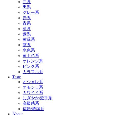
白系
黒系
グレー系
赤系
青系
緑系
紫系
黄緑系
茶系
水色系
黄土色系
オレンジ系
ピンク系
カラフル系
Taste
オシャレ系
オモシロ系
カワイイ系
にぎやか/派手系
高級感系
信頼/清潔系
About