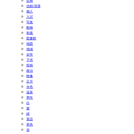
企画
信頼/清潔
個人
入試
写真
動物
和風
図書館
地図
地域
女性
子供
投稿
政治
映像
正月
水色
温泉
男性
白
紫
緑
英語
茶色
赤