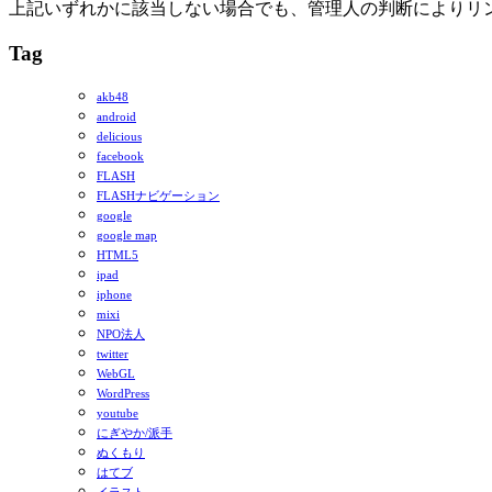
上記いずれかに該当しない場合でも、管理人の判断によりリ
Tag
akb48
android
delicious
facebook
FLASH
FLASHナビゲーション
google
google map
HTML5
ipad
iphone
mixi
NPO法人
twitter
WebGL
WordPress
youtube
にぎやか/派手
ぬくもり
はてブ