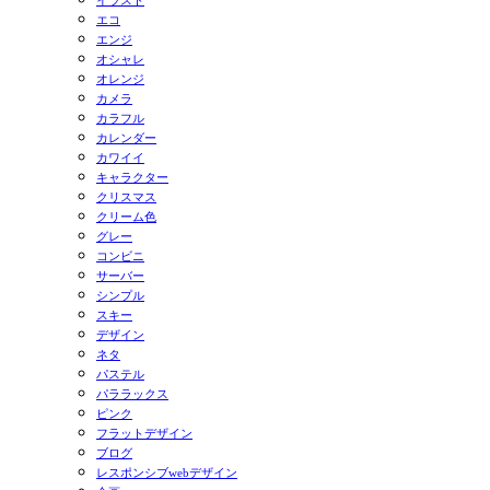
イラスト
エコ
エンジ
オシャレ
オレンジ
カメラ
カラフル
カレンダー
カワイイ
キャラクター
クリスマス
クリーム色
グレー
コンビニ
サーバー
シンプル
スキー
デザイン
ネタ
パステル
パララックス
ピンク
フラットデザイン
ブログ
レスポンシブwebデザイン