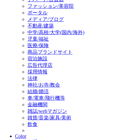
ファッション/美容院
ポータル
メディア/ブログ
不動産/建築
中学/高校/大学(国内/海外)
児童/福祉
医療/保険
商品ブランドサイト
宿泊施設
広告代理店
採用情報
法律
神社/お寺/教会
結婚/婚活
車/電車/飛行機等
金融機関
雑誌/webマガジン
雑貨/音楽/家具/美術
飲食
Color