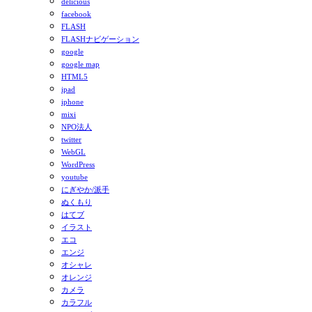
delicious
facebook
FLASH
FLASHナビゲーション
google
google map
HTML5
ipad
iphone
mixi
NPO法人
twitter
WebGL
WordPress
youtube
にぎやか/派手
ぬくもり
はてブ
イラスト
エコ
エンジ
オシャレ
オレンジ
カメラ
カラフル