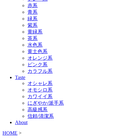
赤系
青系
緑系
紫系
黄緑系
茶系
水色系
黄土色系
オレンジ系
ピンク系
カラフル系
Taste
オシャレ系
オモシロ系
カワイイ系
にぎやか/派手系
高級感系
信頼/清潔系
About
HOME
>