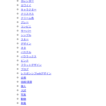
カレンダー
カワイイ
キャラクター
クリスマス
クリーム色
グレー
コンビニ
サーバー
シンプル
スキー
デザイン
ネタ
パステル
パララックス
ピンク
フラットデザイン
ブログ
レスポンシブwebデザイン
企画
信頼/清潔
個人
入試
写真
動物
和風