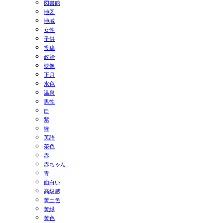
図書館
地図
地域
女性
子供
投稿
政治
映像
正月
水色
温泉
男性
白
紫
緑
英語
茶色
赤
赤ちゃん
青
面白い
高級感
黄土色
黄緑
黄色