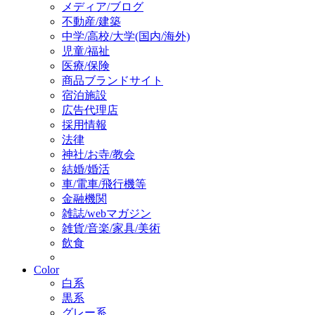
メディア/ブログ
不動産/建築
中学/高校/大学(国内/海外)
児童/福祉
医療/保険
商品ブランドサイト
宿泊施設
広告代理店
採用情報
法律
神社/お寺/教会
結婚/婚活
車/電車/飛行機等
金融機関
雑誌/webマガジン
雑貨/音楽/家具/美術
飲食
Color
白系
黒系
グレー系