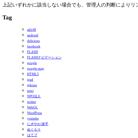
上記いずれかに該当しない場合でも、管理人の判断によりリ
Tag
akb48
android
delicious
facebook
FLASH
FLASHナビゲーション
google
google map
HTML5
ipad
iphone
mixi
NPO法人
twitter
WebGL
WordPress
youtube
にぎやか/派手
ぬくもり
はてブ