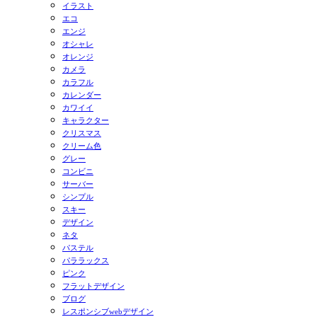
イラスト
エコ
エンジ
オシャレ
オレンジ
カメラ
カラフル
カレンダー
カワイイ
キャラクター
クリスマス
クリーム色
グレー
コンビニ
サーバー
シンプル
スキー
デザイン
ネタ
パステル
パララックス
ピンク
フラットデザイン
ブログ
レスポンシブwebデザイン