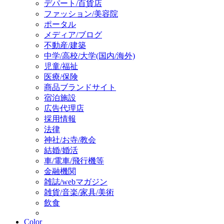
デパート/百貨店
ファッション/美容院
ポータル
メディア/ブログ
不動産/建築
中学/高校/大学(国内/海外)
児童/福祉
医療/保険
商品ブランドサイト
宿泊施設
広告代理店
採用情報
法律
神社/お寺/教会
結婚/婚活
車/電車/飛行機等
金融機関
雑誌/webマガジン
雑貨/音楽/家具/美術
飲食
Color