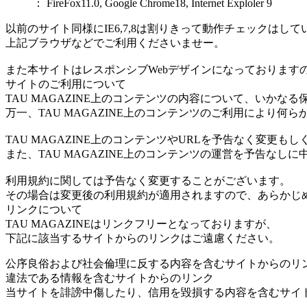
： FireFox11.0, Google Chrome18, Internet Exploler 9
以前のサイト同様にIE6,7,8は割りきって動作チェックはし
上記ブラウザなどでご利用くださいませー。
また本サイトはレスポンシブWebデザインになっておりますの
サイトのご利用について
TAU MAGAZINE上のコンテンツの内容について、いかな
万一、TAU MAGAZINE上のコンテンツのご利用により
TAU MAGAZINE上のコンテンツやURLを予告なく変
また、TAU MAGAZINE上のコンテンツの運営を予告なし
利用規約に関しては予告なく変更することがございます。
その場合は変更後の利用規約が適用されますので、あらかじ
リンクについて
TAU MAGAZINEはリンクフリーとなっておりますが、
下記に該当するサイトからのリンクはご遠慮ください。
公序良俗および社会倫理に反する内容を含むサイトからのリ
違法である情報を含むサイトからのリンク
当サイトを誹謗中傷したり、信用を毀損する内容を含むサイ