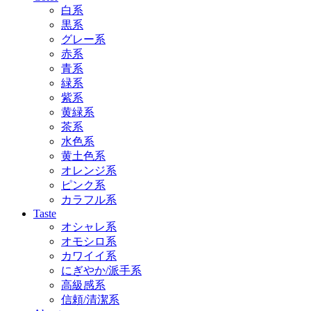
白系
黒系
グレー系
赤系
青系
緑系
紫系
黄緑系
茶系
水色系
黄土色系
オレンジ系
ピンク系
カラフル系
Taste
オシャレ系
オモシロ系
カワイイ系
にぎやか/派手系
高級感系
信頼/清潔系