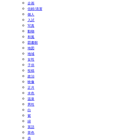
企画
信頼/清潔
個人
入試
写真
動物
和風
図書館
地図
地域
女性
子供
投稿
政治
映像
正月
水色
温泉
男性
白
紫
緑
英語
茶色
赤