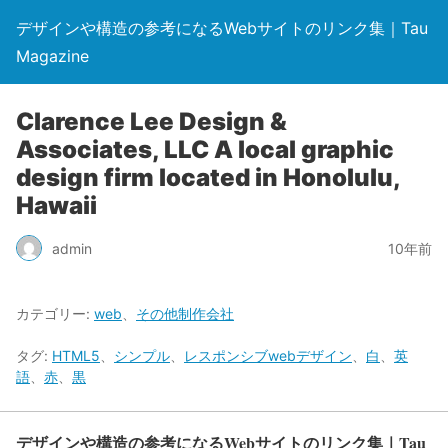
デザインや構造の参考になるWebサイトのリンク集｜Tau
Magazine
Clarence Lee Design &
Associates, LLC A local graphic
design firm located in Honolulu,
Hawaii
admin
10年前
カテゴリー:
web
、
その他制作会社
タグ:
HTML5
、
シンプル
、
レスポンシブwebデザイン
、
白
、
英
語
、
赤
、
黒
デザインや構造の参考になるWebサイトのリンク集｜Tau