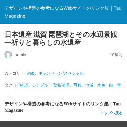
デザインや構造の参考になるWebサイトのリンク集｜Tau
Magazine
日本遺産 滋賀 琵琶湖とその水辺景観
―祈りと暮らしの水遺産
admin
10年前
カテゴリー:
web
、
キャンペーン/スペシャル
タグ:
HTML5
、
シンプル
、
信頼/清潔
、
写真
、
地域
、
水色
、
白
、
青
デザインや構造の参考になるWebサイトのリンク集｜Tau
Magazine
トップへ戻る