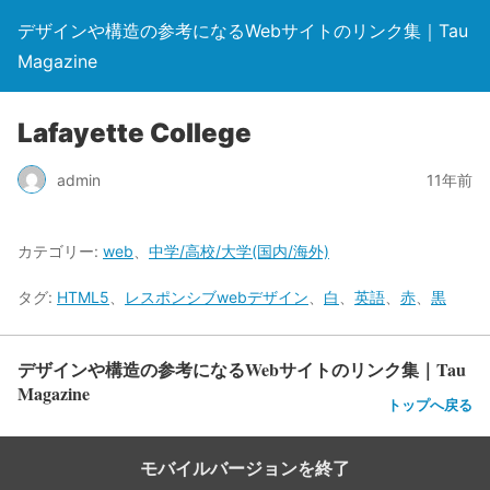
デザインや構造の参考になるWebサイトのリンク集｜Tau
Magazine
Lafayette College
admin
11年前
カテゴリー:
web
、
中学/高校/大学(国内/海外)
タグ:
HTML5
、
レスポンシブwebデザイン
、
白
、
英語
、
赤
、
黒
デザインや構造の参考になるWebサイトのリンク集｜Tau
Magazine
トップへ戻る
モバイルバージョンを終了