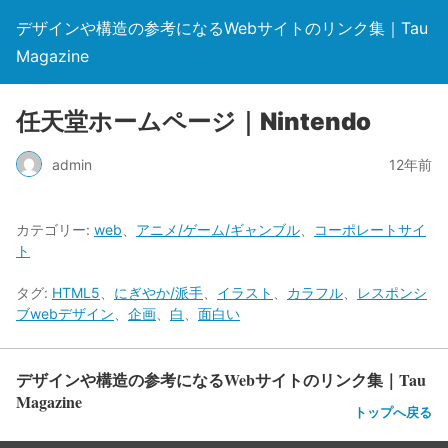
デザインや構造の参考になるWebサイトのリンク集｜Tau
Magazine
任天堂ホームページ｜Nintendo
admin
12年前
カテゴリー:
web
、
アニメ/ゲーム/ギャンブル
、
コーポレートサイ
ト
タグ:
HTML5
、
にぎやか/派手
、
イラスト
、
カラフル
、
レスポンシ
ブwebデザイン
、
企画
、
白
、
面白い
デザインや構造の参考になるWebサイトのリンク集｜Tau
Magazine
トップへ戻る