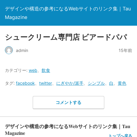
デザインや構造の参考になるWebサイトのリンク集｜Tau
Magazine
シュークリーム専門店 ビアードパパ
admin
15年前
カテゴリー:
web
、
飲食
タグ:
facebook
、
twitter
、
にぎやか/派手
、
シンプル
、
白
、
黄色
コメントする
デザインや構造の参考になるWebサイトのリンク集｜Tau
Magazine
トップへ戻る