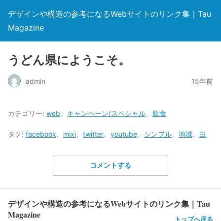
デザインや構造の参考になるWebサイトのリンク集｜Tau
Magazine
うどん県にようこそ。
admin
15年前
カテゴリー:
web
、
キャンペーン/スペシャル
、
飲食
タグ:
facebook
、
mixi
、
twitter
、
youtube
、
シンプル
、
地域
、
白
コメントする
デザインや構造の参考になるWebサイトのリンク集｜Tau
Magazine
トップへ戻る