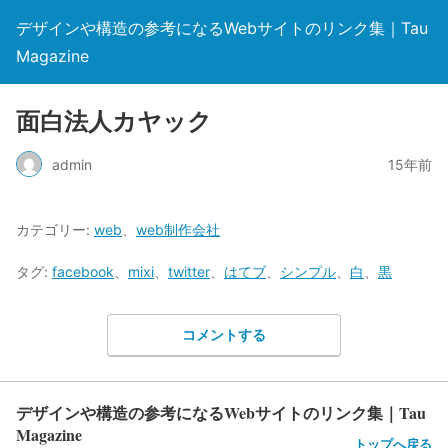
デザインや構造の参考になるWebサイトのリンク集｜Tau
Magazine
面白法人カヤック
admin
15年前
カテゴリー:
web
、
web制作会社
タグ:
facebook
、
mixi
、
twitter
、
はてブ
、
シンプル
、
白
、
黒
コメントする
デザインや構造の参考になるWebサイトのリンク集｜Tau
Magazine
トップへ戻る