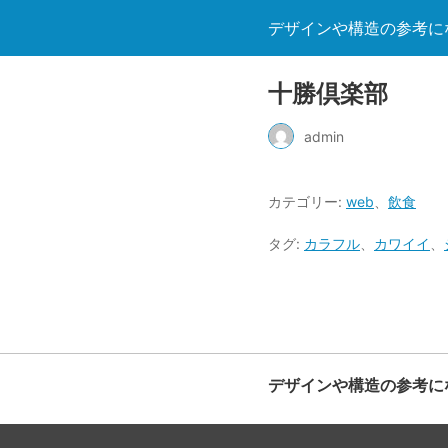
デザインや構造の参考になる
十勝倶楽部
admin
カテゴリー:
web
、
飲食
タグ:
カラフル
、
カワイイ
、
デザインや構造の参考になる