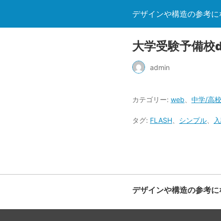
デザインや構造の参考になる
大学受験予備校d
admin
カテゴリー:
web
、
中学/高校
タグ:
FLASH
、
シンプル
、
入
デザインや構造の参考になる