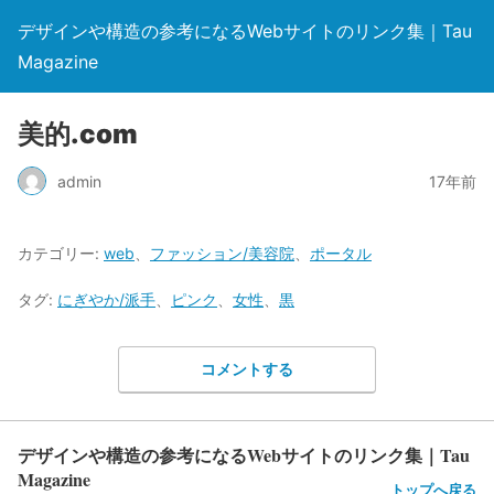
デザインや構造の参考になるWebサイトのリンク集｜Tau
Magazine
美的.com
admin
17年前
カテゴリー:
web
、
ファッション/美容院
、
ポータル
タグ:
にぎやか/派手
、
ピンク
、
女性
、
黒
コメントする
デザインや構造の参考になるWebサイトのリンク集｜Tau
Magazine
トップへ戻る