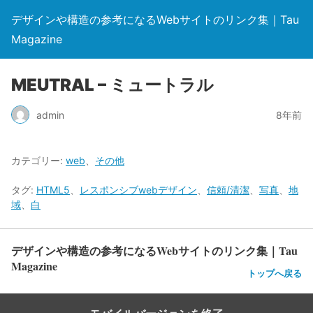
デザインや構造の参考になるWebサイトのリンク集｜Tau
Magazine
MEUTRAL – ミュートラル
admin
8年前
カテゴリー:
web
、
その他
タグ:
HTML5
、
レスポンシブwebデザイン
、
信頼/清潔
、
写真
、
地
域
、
白
デザインや構造の参考になるWebサイトのリンク集｜Tau
Magazine
トップへ戻る