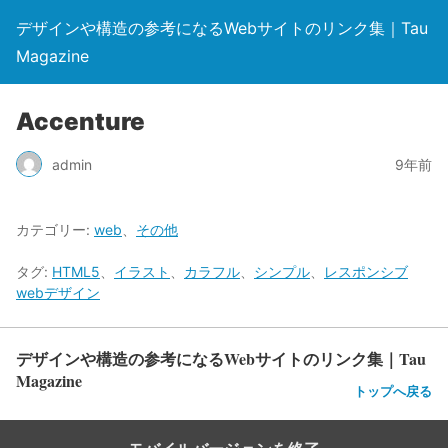
デザインや構造の参考になるWebサイトのリンク集｜Tau
Magazine
Accenture
admin
9年前
カテゴリー:
web
、
その他
タグ:
HTML5
、
イラスト
、
カラフル
、
シンプル
、
レスポンシブ
webデザイン
デザインや構造の参考になるWebサイトのリンク集｜Tau
Magazine
トップへ戻る